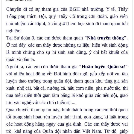
Chuyến đi có sự tham gia của BGH nhà trường, Y tế, Thầy
Tổng phụ trách Đội, quý Thầy Cô trong Chi đoàn, giáo viên
chủ nhiệm các lớp 4, 5 cùng 411 em học sinh đi tham quan trải
nghiệm.
Tại Sư đoàn 9, các em được tham quan
"Nhà truyền thống"
.
Ở nơi đây, các em thấy được những tư liệu, hiện vật sinh động
là minh chứng cho sự hi sinh anh dũng, ý chí bất khuất của
quân và dân ta.
Ngoài ra, các em còn được tham gia
"Huấn luyện Quân sư"
với nhiều hoạt động về: Đội hình đội ngũ, gấp xếp nội vụ, tập
luyện thao trường trong quân đội, tham quan khu tăng gia sản
xuất, nhổ cải, bắt cá, nướng cá, nấu cơm niêu, pha nước tắc, thi
đua biểu diễn thời gian làm bằng lá khô giữa các tiểu đội, giao
lưu văn nghệ với các chú chiến sĩ, ....
Qua chuyến tham quan này, hình thành trong các em thói quen
tốt trong sinh hoạt, rèn luyện tính tỉ mỉ, gọn gàng, kỉ luật trong
các hoạt động hằng ngày của gia đình. Các em thấy được vai
trò, khả năng của Quân đội nhân dân Việt Nam. Từ đó, giúp