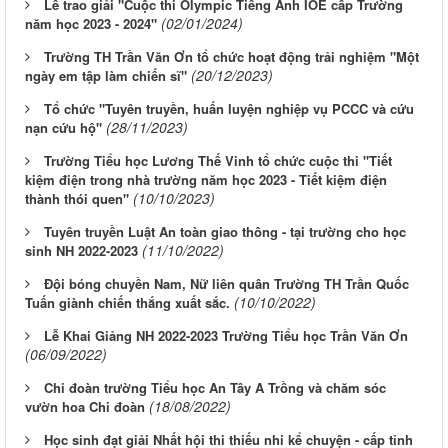
Lễ trao giải "Cuộc thi Olympic Tiếng Anh IOE cấp Trường
(02/01/2024)
năm học 2023 - 2024"
Trường TH Trần Văn Ơn tổ chức hoạt động trải nghiệm "Một
(20/12/2023)
ngày em tập làm chiến sĩ"
Tổ chức "Tuyên truyền, huấn luyện nghiệp vụ PCCC và cứu
(28/11/2023)
nạn cứu hộ"
Trường Tiểu học Lương Thế Vinh tổ chức cuộc thi "Tiết
kiệm điện trong nhà trường năm học 2023 - Tiết kiệm điện
(10/10/2023)
thành thói quen"
Tuyên truyền Luật An toàn giao thông - tại trường cho học
(11/10/2022)
sinh NH 2022-2023
Đội bóng chuyền Nam, Nữ liên quân Trường TH Trần Quốc
(10/10/2022)
Tuấn giành chiến thắng xuất sắc.
Lễ Khai Giảng NH 2022-2023 Trường Tiểu học Trần Văn Ơn
(06/09/2022)
Chi đoàn trường Tiểu học An Tây A Trồng và chăm sóc
(18/08/2022)
vườn hoa Chi đoàn
Học sinh đạt giải Nhất hội thi thiếu nhi kể chuyện - cấp tỉnh