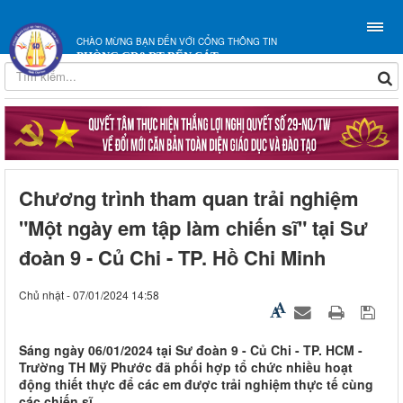
CHÀO MỪNG BẠN ĐẾN VỚI CỔNG THÔNG TIN
PHÒNG GD&ĐT BẾN CÁT
Chương trình tham quan trải nghiệm
"Một ngày em tập làm chiến sĩ" tại Sư
đoàn 9 - Củ Chi - TP. Hồ Chi Minh
Chủ nhật - 07/01/2024 14:58
Sáng ngày 06/01/2024 tại Sư đoàn 9 - Củ Chi - TP. HCM -
Trường TH Mỹ Phước đã phối hợp tổ chức nhiều hoạt
động thiết thực để các em được trải nghiệm thực tế cùng
các chiến sĩ.