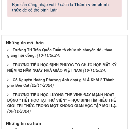
Bạn cần đăng nhập với tư cách là
Thành viên chính
thức
để có thể bình luận
Những tin mới hơn
Trường TH Trần Quốc Tuấn tổ chức sh chuyên đề - thao
(10/11/2024)
giảng hội đồng.
TRƯỜNG TIỂU HỌC ĐỊNH PHƯỚC TỔ CHỨC HỌP MẶT KỶ
(18/11/2024)
NIỆM 42 NĂM NGÀY NHÀ GIÁO VIỆT NAM
Cô Nguyễn Hoàng Phương Anh đoạt giải Á Khôi 2 Thành
(22/11/2024)
phố Bến Cát
TRƯỜNG TIỂU HỌC LƯƠNG THẾ VINH ĐẨY MẠNH HOẠT
ĐỘNG “TIẾT HỌC TẠI THƯ VIỆN” – HỌC SINH TÌM HIỂU THẾ
GIỚI TRI THỨC TRONG MỘT KHÔNG GIAN HỌC TẬP MỚI LẠ.
(08/12/2024)
Những tin cũ hơn