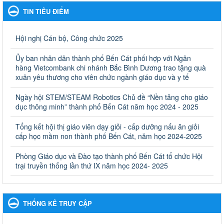
Giáo dục và Đào tạo thành phố Bến Cát
TIN TIÊU ĐIỂM
Kế hoạch Phổ biến, giáo dục pháp luật năm 2025 của ngành
Giáo dục và Đào tạo thành phố Bến Cát
Ngày ban hành: 28/02/2025
Hội nghị Cán bộ, Công chức 2025
Quyết định công bố thủ tục hành chính bị bãi bỏ trong lĩnh
Ủy ban nhân dân thành phố Bến Cát phối hợp với Ngân
vực giáo dục đào tạo thuộc hệ giáo dục quốc dân và cơ sở
hàng Vietcombank chi nhánh Bắc Bình Dương trao tặng quà
giáo dục khác thuộc thẩm quyền giải quyết của Sở Giáo dục
xuân yêu thương cho viên chức ngành giáo dục và y tế
và Đào tạo, Ủy ban nhân dân cấp huyện
Ngày hội STEM/STEAM Robotics Chủ đề “Nền tảng cho giáo
Quyết định công bố thủ tục hành chính bị bãi bỏ trong lĩnh vực
dục thông minh” thành phố Bến Cát năm học 2024 - 2025
giáo dục đào tạo thuộc hệ giáo dục quốc dân và cơ sở giáo dục
khác thuộc thẩm quyền giải quyết của Sở Giáo dục và Đào tạo,
Ủy ban nhân dân cấp huyện
Tổng kết hội thị giáo viên dạy giỏi - cấp dưỡng nấu ăn giỏi
cấp học mầm non thành phố Bến Cát, năm học 2024-2025
Ngày ban hành: 30/09/2024
Phòng Giáo dục và Đào tạo thành phố Bến Cát tổ chức Hội
Hướng dẫn thực hiện nhiệm vụ giáo dục tiểu học năm học
trại truyền thống lần thứ IX năm học 2024- 2025
2024-2025
Hướng dẫn thực hiện nhiệm vụ giáo dục tiểu học năm học 2024-
2025
Ngày ban hành: 26/09/2024
THỐNG KÊ TRUY CẬP
Tổ chức các hoạt động hè cho học sinh năm 2024