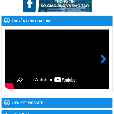
khoản thu trong nhà trường năm học 2023-2024 và các năm
tiếp theo
Nhắc nhỡ thực hiện thanh toán không dùng tiền mặt các khoản
thu trong nhà trường năm học 2023-2024 và các năm tiếp theo
TRUYỀN HÌNH GIÁO DỤC
Ngày ban hành: 27/09/2023
Hưởng ứng cuộc thi Tìm hiểu Luật Phòng, chống ma túy
Hưởng ứng cuộc thi Tìm hiểu Luật Phòng, chống ma túy
Ngày ban hành: 06/09/2023
Về việc thống kê, lập danh sách đề xuất học sinh nhận học
bổng, hỗ trợ của Chương trình "Tiếp sức đến trường" năm
học 2023-2024
Next
Về việc thống kê, lập danh sách đề xuất học sinh nhận học bổng,
hỗ trợ của Chương trình "Tiếp sức đến trường" năm học 2023-
2024
Ngày ban hành: 22/08/2023
Triển khai Kế hoạch Triển khai các hoạt động hưởng ứng
phong trào vệ sinh yêu nước nâng cao sức khỏe nhân dân
LIÊN KẾT WEBSITE
năm 2023
Triển khai Kế hoạch Triển khai các hoạt động hưởng ứng phong