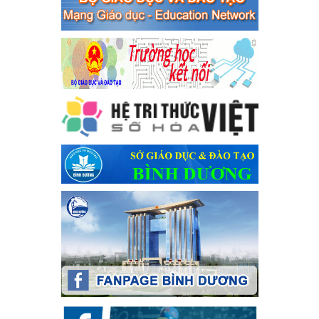
bạc và đánh bạc
Ngày ban hành: 04/03/2024
Kế hoạch Tổ chức Hội trại truyền thống học sinh thị xã Bến
Cát Lần thứ VIII, năm học 2023-2024
Kế hoạch Tổ chức Hội trại truyền thống học sinh thị xã Bến Cát
Lần thứ VIII, năm học 2023-2024
Ngày ban hành: 28/12/2023
Phối hợp rà soát nhu cầu tiêm vắc xin phòng Covid 19
Phối hợp rà soát nhu cầu tiêm vắc xin phòng Covid 19
Ngày ban hành: 22/11/2023
Phát động, triển khai Cuộc thi " An toàn giao thông cho nụ
cười ngày mai" dành cho học sinh và giáo viên trung học
năm học 2023-2024
Phát động, triển khai Cuộc thi " An toàn giao thông cho nụ cười
ngày mai" dành cho học sinh và giáo viên trung học năm học
2023-2024
Ngày ban hành: 22/11/2023
Nhắc nhỡ thực hiện thanh toán không dùng tiền mặt các