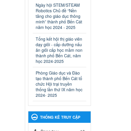
ngành Giáo dục và Đào tạo
Ngày hội STEM/STEAM
thành phố Bến Cát
Robotics Chủ đề “Nền
Ngày ban hành: 28/02/2025
tảng cho giáo dục thông
minh” thành phố Bến Cát
Quyết định công bố thủ tục
năm học 2024 - 2025
hành chính bị bãi bỏ trong
lĩnh vực giáo dục đào tạo
Tổng kết hội thị giáo viên
thuộc hệ giáo dục quốc
dạy giỏi - cấp dưỡng nấu
dân và cơ sở giáo dục khác
ăn giỏi cấp học mầm non
thuộc thẩm quyền giải
thành phố Bến Cát, năm
quyết của Sở Giáo dục và
học 2024-2025
Đào tạo, Ủy ban nhân dân
Phòng Giáo dục và Đào
cấp huyện
tạo thành phố Bến Cát tổ
Quyết định công bố thủ tục
chức Hội trại truyền
hành chính bị bãi bỏ trong lĩnh
thống lần thứ IX năm học
vực giáo dục đào tạo thuộc hệ
2024- 2025
giáo dục quốc dân và cơ sở
giáo dục khác thuộc thẩm
quyền giải quyết của Sở Giáo
dục và Đào tạo, Ủy ban nhân
THỐNG KÊ TRUY CẬP
dân cấp huyện
Ngày ban hành: 30/09/2024