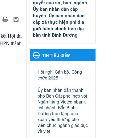
quyết của sở, ban, ngành,
Ủy ban nhân dân cấp
huyện, Ủy ban nhân dân
cấp xã thực hiện phi địa
giới hành chính trên địa
bàn tỉnh Bình Dương
kết Hội thi
Quyết đinh phê duyệt Danh
LHPN thành
mục thủ tục hành chính thuộc
thẩm quyền giải quyết của sở,
TIN TIÊU ĐIỂM
ban, ngành, Ủy ban nhân dân
cấp huyện, Ủy ban nhân dân
cấp xã thực hiện phi địa giới
Hội nghị Cán bộ, Công
hành chính trên địa bàn tỉnh
chức 2025
Bình Dương
Ngày ban hành: 13/03/2025
Ủy ban nhân dân thành
phố Bến Cát phối hợp với
Kế hoạch Phổ biến, giáo
Ngân hàng Vietcombank
dục pháp luật năm 2025 của
chi nhánh Bắc Bình
Dương trao tặng quà
ngành Giáo dục và Đào tạo
xuân yêu thương cho
thành phố Bến Cát
viên chức ngành giáo dục
Kế hoạch Phổ biến, giáo dục
và y tế
pháp luật năm 2025 của