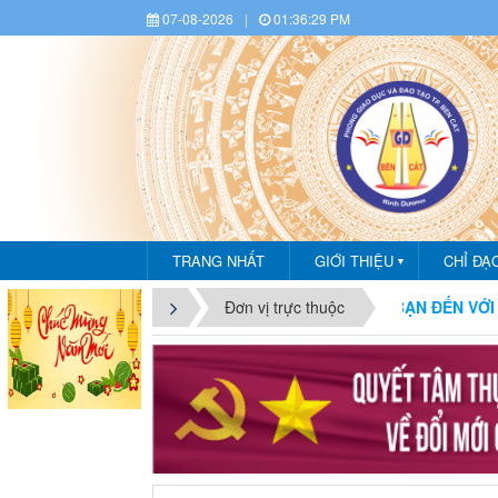
07-08-2026
|
01:36:31 PM
TRANG NHẤT
GIỚI THIỆU
CHỈ ĐẠ
▼
CHÀO MỪNG BẠN ĐẾN VỚI CỔNG THÔNG T
Đơn vị trực thuộc