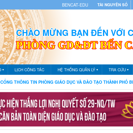
BENCAT-EDU
TÀI NGUYÊN SỐ
CHÀO MỪNG BẠN ĐẾN VỚI
PHÒNG GD&ĐT BẾN 
O
LỊCH CÔNG TÁC
HỆ THỐNG QUẢN LÝ
TRA CỨU
▼
▼
▼
IN PHÒNG GIÁO DỤC VÀ ĐÀO TẠO THÀNH PHỐ BẾN CÁT
C