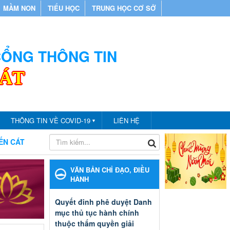
MẦM NON
TIỂU HỌC
TRUNG HỌC CƠ SỞ
 CỔNG THÔNG TIN
CÁT
THÔNG TIN VỀ COVID-19
LIÊN HỆ
▼
HÀO MỪNG BẠN ĐẾN VỚI CỔNG THÔNG TIN PHÒNG GIÁO DỤC V
VĂN BẢN CHỈ ĐẠO, ĐIỀU
HÀNH
Quyết đinh phê duyệt Danh
mục thủ tục hành chính
thuộc thẩm quyền giải