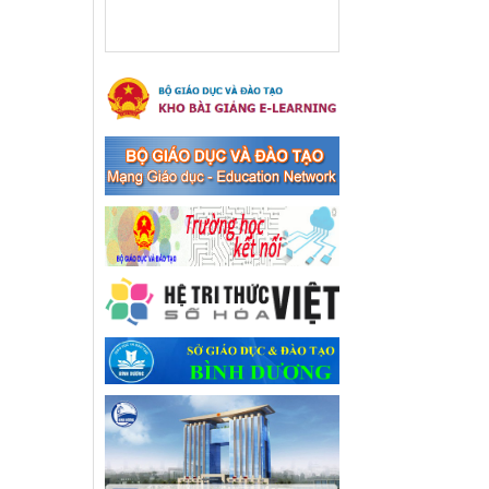
xã Bến Cát
Ngày ban hành: 08/03/2024
Hưởng ứng cuộc thi trực
tuyến "Tìm hiểu Nghị quyết
Trung ương 8 Khoá XIII"
Hưởng ứng cuộc thi trực tuyến
"Tìm hiểu Nghị quyết Trung
ương 8 Khoá XIII"
Ngày ban hành: 04/03/2024
Kế hoạch Triển khai công
tác tuyên truyền, đảm bảo
trật tự, an toàn giao thông
năm 2024 tại các cơ sở giáo
dục trên địa bàn thị xã Bến
Cát
Kế hoạch Triển khai công tác
tuyên truyền, đảm bảo trật tự,
an toàn giao thông năm 2024
tại các cơ sở giáo dục trên địa
bàn thị xã Bến Cát