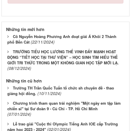
Những tin mới hơn
Cô Nguyễn Hoàng Phương Anh đoạt giải Á Khôi 2 Thành
(22/11/2024)
phố Bến Cát
TRƯỜNG TIỂU HỌC LƯƠNG THẾ VINH ĐẨY MẠNH HOẠT
ĐỘNG “TIẾT HỌC TẠI THƯ VIỆN” – HỌC SINH TÌM HIỂU THẾ
GIỚI TRI THỨC TRONG MỘT KHÔNG GIAN HỌC TẬP MỚI LẠ.
(08/12/2024)
Những tin cũ hơn
Trường TH Trần Quốc Tuấn tổ chức sh chuyên đề - thao
(10/11/2024)
giảng hội đồng.
Chương trình tham quan trải nghiệm "Một ngày em tập làm
chiến sĩ" tại Sư đoàn 9 - Củ Chi - TP. Hồ Chi Minh
(07/01/2024)
Lễ trao giải "Cuộc thi Olympic Tiếng Anh IOE cấp Trường
(02/01/2024)
năm học 2023 - 2024"