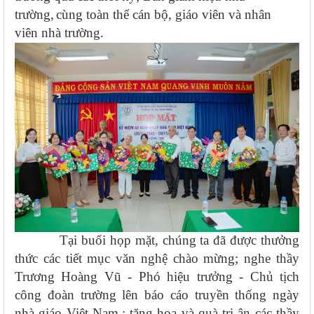
trường,
cùng toàn thể
cán bộ, giáo viên và nhân
viên
nhà trường.
Tại buổi họp mặt, chúng ta đã được thưởng
thức các tiết mục văn nghệ chào mừng; nghe
thầy
Trương Hoàng Vũ - Phó hiệu trưởng - Chủ tịch
công đoàn trường lên báo cáo truyền thống ngày
nhà giáo Việt Nam.
; tặng hoa và quà tri ân các thầy