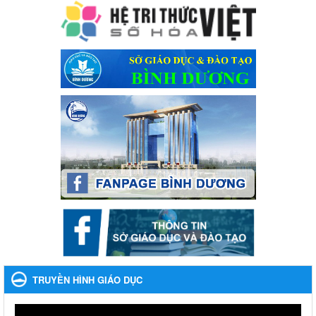
Ngày ban hành: 28/12/2023
Phối hợp rà soát nhu cầu tiêm vắc xin phòng Covid 19
Phối hợp rà soát nhu cầu tiêm vắc xin phòng Covid 19
Ngày ban hành: 22/11/2023
Phát động, triển khai Cuộc thi " An toàn giao thông cho nụ
cười ngày mai" dành cho học sinh và giáo viên trung học
năm học 2023-2024
Phát động, triển khai Cuộc thi " An toàn giao thông cho nụ cười
ngày mai" dành cho học sinh và giáo viên trung học năm học
2023-2024
Ngày ban hành: 22/11/2023
Nhắc nhỡ thực hiện thanh toán không dùng tiền mặt các
khoản thu trong nhà trường năm học 2023-2024 và các năm
tiếp theo
Nhắc nhỡ thực hiện thanh toán không dùng tiền mặt các khoản
thu trong nhà trường năm học 2023-2024 và các năm tiếp theo
TRUYỀN HÌNH GIÁO DỤC
Ngày ban hành: 27/09/2023
Hưởng ứng cuộc thi Tìm hiểu Luật Phòng, chống ma túy