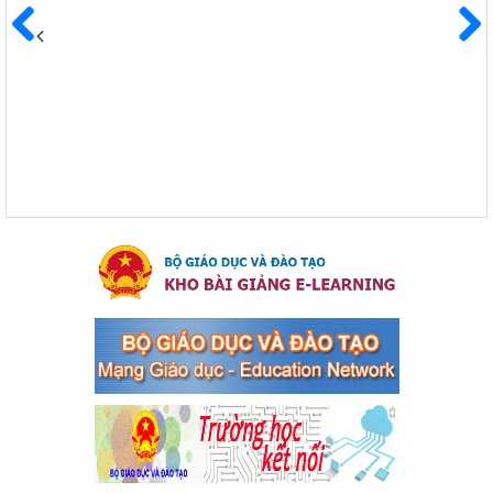
Kế hoạch Triển khai công tác tuyên truyền, đảm bảo trật tự,
an toàn giao thông năm 2024 tại các cơ sở giáo dục trên địa
Trước
Sau
bàn thị xã Bến Cát
Kế hoạch Triển khai công tác tuyên truyền, đảm bảo trật tự, an
toàn giao thông năm 2024 tại các cơ sở giáo dục trên địa bàn thị
xã Bến Cát
Ngày ban hành: 04/03/2024
Kế hoạch thực hiện Chỉ thị số 16/CT-TTg ngày 27/05/2023
của Thủ tướng Chính phủ về tăng cường phòng ngừa, đấu
tranh tội phạm, vi phạm pháp luật liên quan đến hoạt động
tổ chức đánh bạc và đánh bạc
Kế hoạch thực hiện Chỉ thị số 16/CT-TTg ngày 27/05/2023 của
Thủ tướng Chính phủ về tăng cường phòng ngừa, đấu tranh tội
phạm, vi phạm pháp luật liên quan đến hoạt động tổ chức đánh
bạc và đánh bạc
Ngày ban hành: 04/03/2024
Kế hoạch Tổ chức Hội trại truyền thống học sinh thị xã Bến
Cát Lần thứ VIII, năm học 2023-2024
Kế hoạch Tổ chức Hội trại truyền thống học sinh thị xã Bến Cát
Lần thứ VIII, năm học 2023-2024