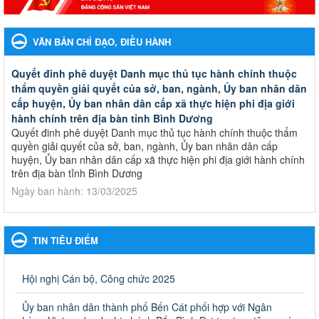
VĂN BẢN CHỈ ĐẠO, ĐIỀU HÀNH
Quyết đinh phê duyệt Danh mục thủ tục hành chính thuộc
thẩm quyền giải quyết của sở, ban, ngành, Ủy ban nhân dân
cấp huyện, Ủy ban nhân dân cấp xã thực hiện phi địa giới
hành chính trên địa bàn tỉnh Bình Dương
Quyết đinh phê duyệt Danh mục thủ tục hành chính thuộc thẩm
quyền giải quyết của sở, ban, ngành, Ủy ban nhân dân cấp
huyện, Ủy ban nhân dân cấp xã thực hiện phi địa giới hành chính
trên địa bàn tỉnh Bình Dương
Ngày ban hành: 13/03/2025
Kế hoạch Phổ biến, giáo dục pháp luật năm 2025 của ngành
Giáo dục và Đào tạo thành phố Bến Cát
TIN TIÊU ĐIỂM
Kế hoạch Phổ biến, giáo dục pháp luật năm 2025 của ngành
Giáo dục và Đào tạo thành phố Bến Cát
Ngày ban hành: 28/02/2025
Hội nghị Cán bộ, Công chức 2025
Quyết định công bố thủ tục hành chính bị bãi bỏ trong lĩnh
Ủy ban nhân dân thành phố Bến Cát phối hợp với Ngân
vực giáo dục đào tạo thuộc hệ giáo dục quốc dân và cơ sở