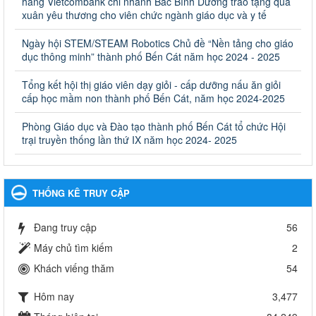
hàng Vietcombank chi nhánh Bắc Bình Dương trao tặng quà
giáo dục khác thuộc thẩm quyền giải quyết của Sở Giáo dục
xuân yêu thương cho viên chức ngành giáo dục và y tế
và Đào tạo, Ủy ban nhân dân cấp huyện
Ngày hội STEM/STEAM Robotics Chủ đề “Nền tảng cho giáo
Quyết định công bố thủ tục hành chính bị bãi bỏ trong lĩnh vực
dục thông minh” thành phố Bến Cát năm học 2024 - 2025
giáo dục đào tạo thuộc hệ giáo dục quốc dân và cơ sở giáo dục
khác thuộc thẩm quyền giải quyết của Sở Giáo dục và Đào tạo,
Ủy ban nhân dân cấp huyện
Tổng kết hội thị giáo viên dạy giỏi - cấp dưỡng nấu ăn giỏi
cấp học mầm non thành phố Bến Cát, năm học 2024-2025
Ngày ban hành: 30/09/2024
Phòng Giáo dục và Đào tạo thành phố Bến Cát tổ chức Hội
Hướng dẫn thực hiện nhiệm vụ giáo dục tiểu học năm học
trại truyền thống lần thứ IX năm học 2024- 2025
2024-2025
Hướng dẫn thực hiện nhiệm vụ giáo dục tiểu học năm học 2024-
2025
Ngày ban hành: 26/09/2024
THỐNG KÊ TRUY CẬP
Tổ chức các hoạt động hè cho học sinh năm 2024
Đang truy cập
56
Tổ chức các hoạt động hè cho học sinh năm 2024
Ngày ban hành: 24/05/2024
Máy chủ tìm kiếm
2
Khách viếng thăm
54
Tổ chức phong trào trồng cây xanh trong ngành Giáo dục
và Đào tạo năm 2024
Hôm nay
3,477
Tổ chức phong trào trồng cây xanh trong ngành Giáo dục và Đào
tạo năm 2024