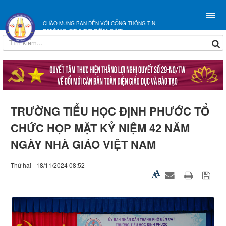
CHÀO MỪNG BẠN ĐẾN VỚI CỔNG THÔNG TIN
PHÒNG GD&ĐT BẾN CÁT
TRƯỜNG TIỂU HỌC ĐỊNH PHƯỚC TỔ
CHỨC HỌP MẶT KỶ NIỆM 42 NĂM
NGÀY NHÀ GIÁO VIỆT NAM
Thứ hai - 18/11/2024 08:52