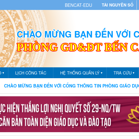
BENCAT-EDU
TÀI NGUYÊN SỐ
CHÀO MỪNG BẠN ĐẾN VỚI
PHÒNG GD&ĐT BẾN 
O
LỊCH CÔNG TÁC
HỆ THỐNG QUẢN LÝ
TRA CỨU
▼
▼
▼
BẠN ĐẾN VỚI CỔNG THÔNG TIN PHÒNG GIÁO DỤC VÀ ĐÀO TẠO