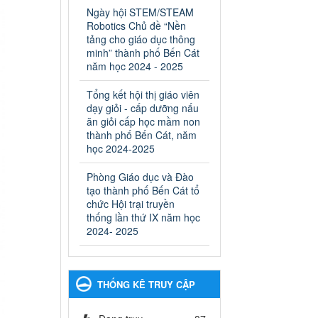
ngành Giáo dục và Đào tạo
Ngày hội STEM/STEAM
thành phố Bến Cát
Robotics Chủ đề “Nền
Ngày ban hành: 28/02/2025
tảng cho giáo dục thông
minh” thành phố Bến Cát
Quyết định công bố thủ tục
năm học 2024 - 2025
hành chính bị bãi bỏ trong
lĩnh vực giáo dục đào tạo
Tổng kết hội thị giáo viên
thuộc hệ giáo dục quốc
dạy giỏi - cấp dưỡng nấu
dân và cơ sở giáo dục khác
ăn giỏi cấp học mầm non
thuộc thẩm quyền giải
thành phố Bến Cát, năm
quyết của Sở Giáo dục và
học 2024-2025
Đào tạo, Ủy ban nhân dân
Phòng Giáo dục và Đào
cấp huyện
tạo thành phố Bến Cát tổ
Quyết định công bố thủ tục
chức Hội trại truyền
hành chính bị bãi bỏ trong lĩnh
thống lần thứ IX năm học
vực giáo dục đào tạo thuộc hệ
2024- 2025
giáo dục quốc dân và cơ sở
giáo dục khác thuộc thẩm
quyền giải quyết của Sở Giáo
dục và Đào tạo, Ủy ban nhân
THỐNG KÊ TRUY CẬP
dân cấp huyện
Ngày ban hành: 30/09/2024