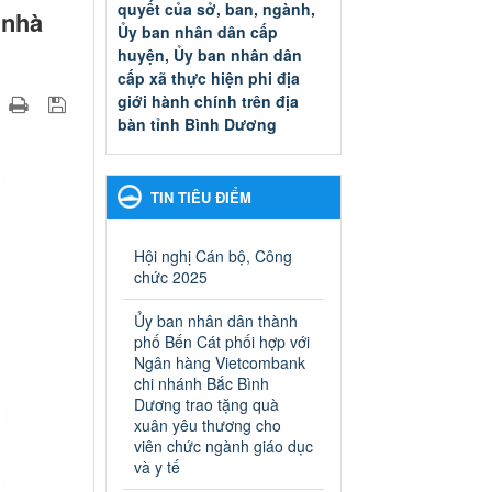
quyết của sở, ban, ngành,
 nhà
Ủy ban nhân dân cấp
huyện, Ủy ban nhân dân
cấp xã thực hiện phi địa
giới hành chính trên địa
bàn tỉnh Bình Dương
Quyết đinh phê duyệt Danh
mục thủ tục hành chính thuộc
thẩm quyền giải quyết của sở,
TIN TIÊU ĐIỂM
ban, ngành, Ủy ban nhân dân
cấp huyện, Ủy ban nhân dân
cấp xã thực hiện phi địa giới
Hội nghị Cán bộ, Công
hành chính trên địa bàn tỉnh
chức 2025
Bình Dương
Ngày ban hành: 13/03/2025
Ủy ban nhân dân thành
phố Bến Cát phối hợp với
Kế hoạch Phổ biến, giáo
Ngân hàng Vietcombank
dục pháp luật năm 2025 của
chi nhánh Bắc Bình
Dương trao tặng quà
ngành Giáo dục và Đào tạo
xuân yêu thương cho
thành phố Bến Cát
viên chức ngành giáo dục
Kế hoạch Phổ biến, giáo dục
và y tế
pháp luật năm 2025 của