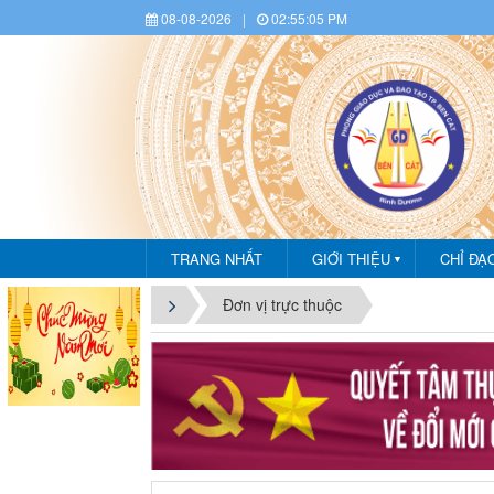
08-08-2026
|
02:55:06 PM
TRANG NHẤT
GIỚI THIỆU
CHỈ ĐẠ
▼
CHÀO MỪNG 
Đơn vị trực thuộc