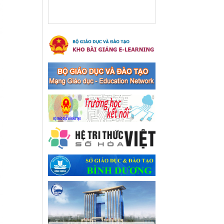
xã Bến Cát
Ngày ban hành: 08/03/2024
Hưởng ứng cuộc thi trực
tuyến "Tìm hiểu Nghị quyết
Trung ương 8 Khoá XIII"
Hưởng ứng cuộc thi trực tuyến
"Tìm hiểu Nghị quyết Trung
ương 8 Khoá XIII"
Ngày ban hành: 04/03/2024
Kế hoạch Triển khai công
tác tuyên truyền, đảm bảo
trật tự, an toàn giao thông
năm 2024 tại các cơ sở giáo
dục trên địa bàn thị xã Bến
Cát
Kế hoạch Triển khai công tác
tuyên truyền, đảm bảo trật tự,
an toàn giao thông năm 2024
tại các cơ sở giáo dục trên địa
bàn thị xã Bến Cát