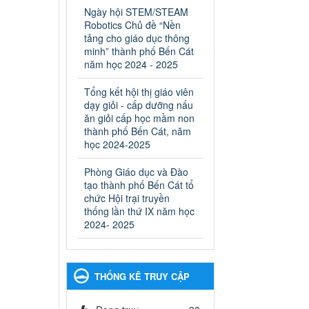
ngành Giáo dục và Đào tạo
Ngày hội STEM/STEAM
thành phố Bến Cát
Robotics Chủ đề “Nền
Ngày ban hành: 28/02/2025
tảng cho giáo dục thông
minh” thành phố Bến Cát
Quyết định công bố thủ tục
năm học 2024 - 2025
hành chính bị bãi bỏ trong
lĩnh vực giáo dục đào tạo
Tổng kết hội thị giáo viên
thuộc hệ giáo dục quốc
dạy giỏi - cấp dưỡng nấu
dân và cơ sở giáo dục khác
ăn giỏi cấp học mầm non
thuộc thẩm quyền giải
thành phố Bến Cát, năm
quyết của Sở Giáo dục và
học 2024-2025
Đào tạo, Ủy ban nhân dân
Phòng Giáo dục và Đào
cấp huyện
tạo thành phố Bến Cát tổ
Quyết định công bố thủ tục
chức Hội trại truyền
hành chính bị bãi bỏ trong lĩnh
thống lần thứ IX năm học
vực giáo dục đào tạo thuộc hệ
2024- 2025
giáo dục quốc dân và cơ sở
giáo dục khác thuộc thẩm
quyền giải quyết của Sở Giáo
dục và Đào tạo, Ủy ban nhân
THỐNG KÊ TRUY CẬP
dân cấp huyện
Ngày ban hành: 30/09/2024