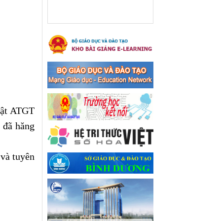
xã Bến Cát
Ngày ban hành: 08/03/2024
Hưởng ứng cuộc thi trực
tuyến "Tìm hiểu Nghị quyết
Trung ương 8 Khoá XIII"
Hưởng ứng cuộc thi trực tuyến
"Tìm hiểu Nghị quyết Trung
ương 8 Khoá XIII"
Ngày ban hành: 04/03/2024
uật ATGT
Kế hoạch Triển khai công
S đã hăng
tác tuyên truyền, đảm bảo
trật tự, an toàn giao thông
năm 2024 tại các cơ sở giáo
 và tuyên
dục trên địa bàn thị xã Bến
Cát
Kế hoạch Triển khai công tác
tuyên truyền, đảm bảo trật tự,
an toàn giao thông năm 2024
tại các cơ sở giáo dục trên địa
bàn thị xã Bến Cát