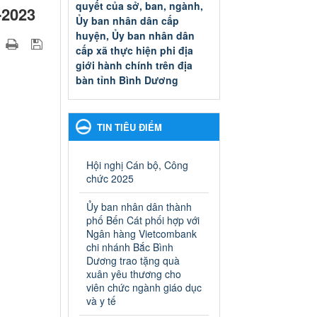
quyết của sở, ban, ngành,
-2023
Ủy ban nhân dân cấp
huyện, Ủy ban nhân dân
cấp xã thực hiện phi địa
giới hành chính trên địa
bàn tỉnh Bình Dương
Quyết đinh phê duyệt Danh
mục thủ tục hành chính thuộc
thẩm quyền giải quyết của sở,
TIN TIÊU ĐIỂM
ban, ngành, Ủy ban nhân dân
cấp huyện, Ủy ban nhân dân
cấp xã thực hiện phi địa giới
Hội nghị Cán bộ, Công
hành chính trên địa bàn tỉnh
chức 2025
Bình Dương
Ngày ban hành: 13/03/2025
Ủy ban nhân dân thành
phố Bến Cát phối hợp với
Kế hoạch Phổ biến, giáo
Ngân hàng Vietcombank
dục pháp luật năm 2025 của
chi nhánh Bắc Bình
Dương trao tặng quà
ngành Giáo dục và Đào tạo
xuân yêu thương cho
thành phố Bến Cát
viên chức ngành giáo dục
Kế hoạch Phổ biến, giáo dục
và y tế
pháp luật năm 2025 của