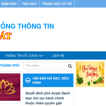
MẦM NON
TIỂU HỌC
TRUNG HỌC CƠ SỞ
 CỔNG THÔNG TIN
CÁT
THÔNG TIN VỀ COVID-19
LIÊN HỆ
▼
 CÁT
CHÀO MỪNG BẠN ĐẾN VỚI CỔNG THÔNG TIN PHÒNG 
VĂN BẢN CHỈ ĐẠO, ĐIỀU
HÀNH
Quyết đinh phê duyệt Danh
mục thủ tục hành chính
thuộc thẩm quyền giải