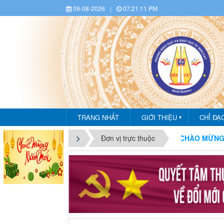
09-08-2026
|
07:21:13 PM
TRANG NHẤT
GIỚI THIỆU
CHỈ ĐẠ
▼
CHÀO MỪNG BẠN ĐẾN VỚI CỔ
Đơn vị trực thuộc