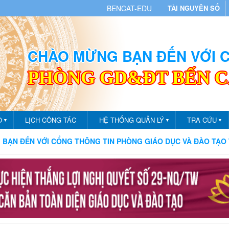
BENCAT-EDU
TÀI NGUYÊN SỐ
CHÀO MỪNG BẠN ĐẾN VỚI
PHÒNG GD&ĐT BẾN 
O
LỊCH CÔNG TÁC
HỆ THỐNG QUẢN LÝ
TRA CỨU
▼
▼
▼
NG THÔNG TIN PHÒNG GIÁO DỤC VÀ ĐÀO TẠO THÀNH PHỐ BẾN