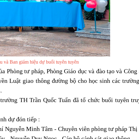
ểu và Ban giám hiệu dự buổi tuyên tuyên
 Phòng tư pháp, Phòng Giáo dục và đào tạo và Công a
yền Luật giao thông đường bộ cho học sinh các trường
.
rường TH Trần Quốc Tuấn đã tổ chức buổi tuyên tru
nh dự đón tiếp :
hí Nguyễn Minh Tâm -
Chuyên viên phòng tư pháp Thị 
y - Nguyễn Duy Ngọc - Cán bộ cảnh sát giao thông.